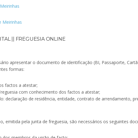
 Meirinhas
e Meirinhas
TAL || FREGUESIA ONLINE
sário apresentar o documento de identificação (BI, Passaporte, Car
ntes formas:
s factos a atestar;
reguesia com conhecimento dos factos a atestar;
o: declaração de residência, entidade, contrato de arrendamento, pr
o, emitida pela junta de freguesia, são necessários os seguintes do
m dos membros da união de facto;