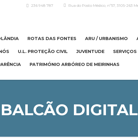
236 948 787
Rua do Posto Médico, nº57, 3105-263 Me
OLÂNDIA
ROTAS DAS FONTES
ARU / URBANISMO
NÓS
U.L. PROTEÇÃO CIVIL
JUVENTUDE
SERVIÇOS 
ARÊNCIA
PATRIMÓNIO ARBÓREO DE MEIRINHAS
BALCÃO DIGITAL