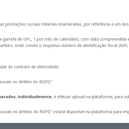
 prestações sociais mínimas enumeradas, por referência a um dos 
 da garrafa de GPL, 1 por mês de calendário, com data compreendida
feito, onde conste o respetivo número de identificação fiscal (NIF) do
lar do contrato de eletricidade;
essoais no âmbito do RGPD.”
erados, individualmente
, e efetuar upload na plataforma, para s
ssoais no âmbito do RGPD” estará disponível na plataforma para imp