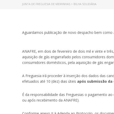
JUNTA DE FREGUESIA DE MEIRINHAS
>
BILHA SOLIDÁRIA
Aguardamos publicação de novo despacho bem como as
ANAFRE, em dois de fevereiro de dois mil e vinte e trê
aquisição de gás engarrafado pelos consumidores domést
consumidores domésticos, pela aquisição de gás engar
A Freguesia irá proceder à inserção dos dados das ca
efetuados até 10 (dez) dias úteis
após submissão da 
É da responsabilidade das Freguesias o pagamento ao 
ou após recebimento da ANAFRE).
Conforme anexo II à Adenda ao Protocolo, os documen