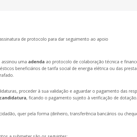
sinatura de protocolo para dar seguimento ao apoio
s, assinou uma
adenda
ao protocolo de colaboração técnica e finan
icos beneficiários de tarifa social de energia elétrica ou das prest
rafado.
ndidaturas, proceder à sua validação e aguardar o pagamento das re
candidatura
, ficando o pagamento sujeito à verificação de dotação
cidadão, quer pela forma (dinheiro, transferência bancários ou che
tos a submeter são os seguintes: