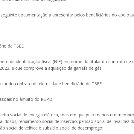
 a seguinte documentação a apresentar pelos beneficiários do apoio par
ário da TSEE;
ero de identificação fiscal (NIF) em nome do titular do contrato de e
023, e que comprove a aquisição da garrafa de gás;
ular do contrato de eletricidade beneficiário de TSEE;
essoais no âmbito do RGPD.
tarifa social de energia elétrica, mas em que pelo menos um membro
 idosos; rendimento social de inserção; pensão social de invalidez do
o social de velhice e subsídio social de desemprego: