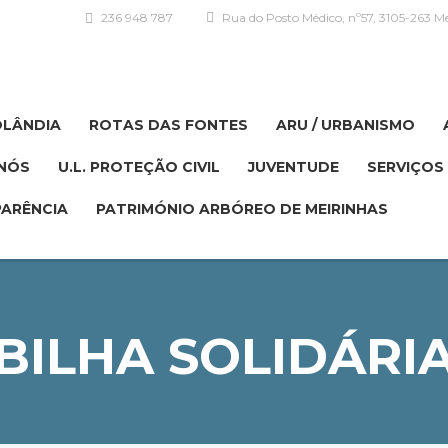
236 948 787
Rua do Posto Médico, nº57, 3105-263 Me
OLÂNDIA
ROTAS DAS FONTES
ARU / URBANISMO
NÓS
U.L. PROTEÇÃO CIVIL
JUVENTUDE
SERVIÇOS 
ARÊNCIA
PATRIMÓNIO ARBÓREO DE MEIRINHAS
BILHA SOLIDÁRI