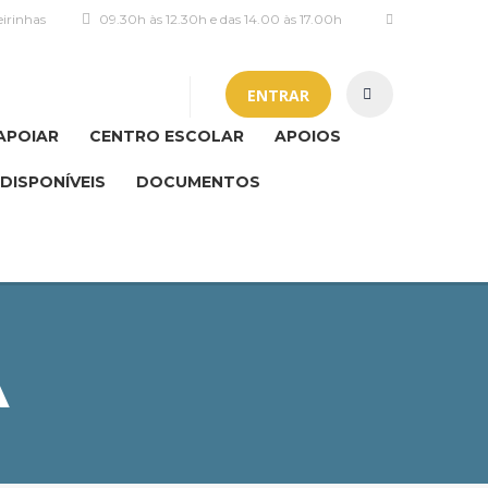
irinhas
09.30h às 12.30h e das 14.00 às 17.00h
ENTRAR
APOIAR
CENTRO ESCOLAR
APOIOS
DISPONÍVEIS
DOCUMENTOS
A