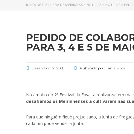
JUNTA DE FREGUESIA DE MEIRINHAS
>
NOTÍCIAS
>
NOTICIAS
>
PEDID
PEDIDO DE COLABO
PARA 3, 4 E 5 DE MA
Dezembro 12, 2018
Publicado por:
Tânia Mota
No âmbito do 2º Festival da Fava, a realizar-se em mai
desafiamos os Meirinhenses a cultivarem nas suas
Para que ninguém fique prejudicado, a Junta de Freguesi
cada um pode vender à Junta.