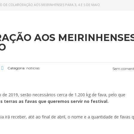
O DE COLABORAÇÃO AOS MEIRINHENSES PARA 3, 4 E 5 DE MAIO
RAÇÃO AOS MEIRINHENSE
IO
Categoria:
noticias
Sem coment
o de 2019, serão necessários cerca de 1.200 kg de fava, pelo que
 terras as favas que queremos servir no festival.
a irá receber, até ao final de abril, o nome e a quantidade de favas 