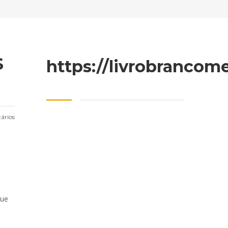
S
https://livrobrancom
ários
que