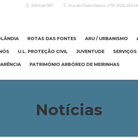
236 948 787
Rua do Posto Médico, nº57, 3105-263 Me
OLÂNDIA
ROTAS DAS FONTES
ARU / URBANISMO
NÓS
U.L. PROTEÇÃO CIVIL
JUVENTUDE
SERVIÇOS 
ARÊNCIA
PATRIMÓNIO ARBÓREO DE MEIRINHAS
Notícias