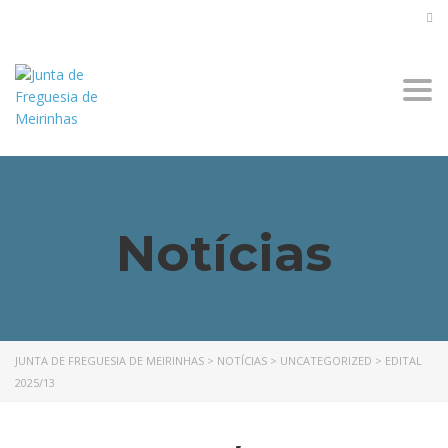
Togg
navi
Notícias
JUNTA DE FREGUESIA DE MEIRINHAS
>
NOTÍCIAS
>
UNCATEGORIZED
>
EDITAL
2025/13