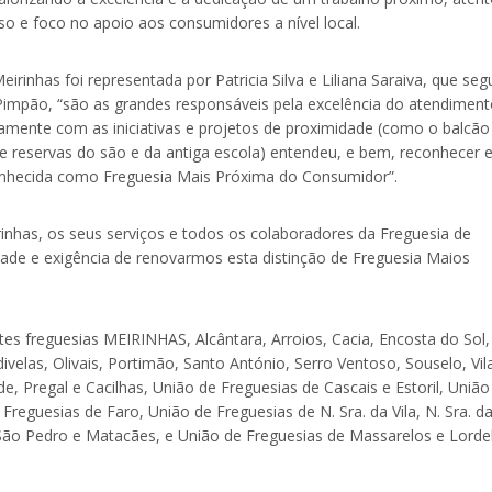
 e foco no apoio aos consumidores a nível local.
rinhas foi representada por Patricia Silva e Liliana Saraiva, que se
 Pimpão, “são as grandes responsáveis pela excelência do atendimen
amente com as iniciativas e projetos de proximidade (como o balcão
 de reservas do são e da antiga escola) entendeu, e bem, reconhecer 
reconhecida como Freguesia Mais Próxima do Consumidor”.
inhas, os seus serviços e todos os colaboradores da Freguesia de
de e exigência de renovarmos esta distinção de Freguesia Maios
tes freguesias MEIRINHAS, Alcântara, Arroios, Cacia, Encosta do Sol,
elas, Olivais, Portimão, Santo António, Serro Ventoso, Souselo, Vil
, Pregal e Cacilhas, União de Freguesias de Cascais e Estoril, União
reguesias de Faro, União de Freguesias de N. Sra. da Vila, N. Sra. d
, São Pedro e Matacães, e União de Freguesias de Massarelos e Lorde