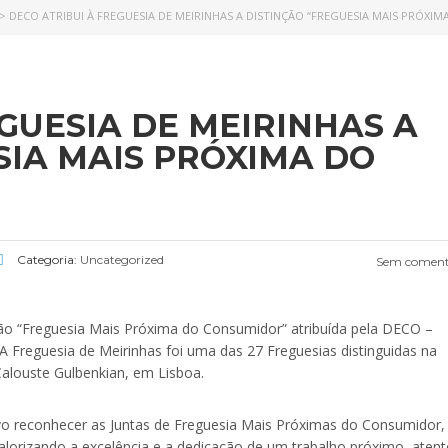
>
DECO ATRIBUI À FREGUESIA DE MEIRINHAS A DISTINÇÃO “FREGUESIA MAIS PRÓXI
GUESIA DE MEIRINHAS A
SIA MAIS PRÓXIMA DO
Categoria:
Uncategorized
Sem coment
ção “Freguesia Mais Próxima do Consumidor” atribuída pela DECO –
 Freguesia de Meirinhas foi uma das 27 Freguesias distinguidas na
Calouste Gulbenkian, em Lisboa.
ivo reconhecer as Juntas de Freguesia Mais Próximas do Consumidor,
alorizando a excelência e a dedicação de um trabalho próximo, atent