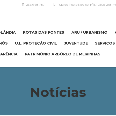
236 948 787
Rua do Posto Médico, nº57, 3105-263 Me
OLÂNDIA
ROTAS DAS FONTES
ARU / URBANISMO
NÓS
U.L. PROTEÇÃO CIVIL
JUVENTUDE
SERVIÇOS 
ARÊNCIA
PATRIMÓNIO ARBÓREO DE MEIRINHAS
Notícias