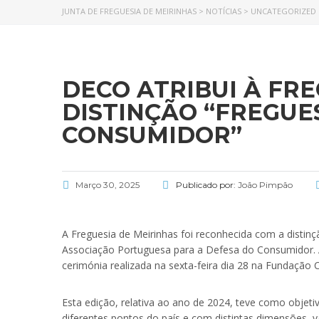
JUNTA DE FREGUESIA DE MEIRINHAS
>
NOTÍCIAS
>
UNCATEGORIZED
DECO ATRIBUI À FRE
DISTINÇÃO “FREGUE
CONSUMIDOR”
Março 30, 2025
Publicado por:
João Pimpão
A Freguesia de Meirinhas foi reconhecida com a distin
Associação Portuguesa para a Defesa do Consumidor. A
cerimónia realizada na sexta-feira dia 28 na Fundação 
Esta edição, relativa ao ano de 2024, teve como objet
diferentes pontos do país e com distintas dimensões, v