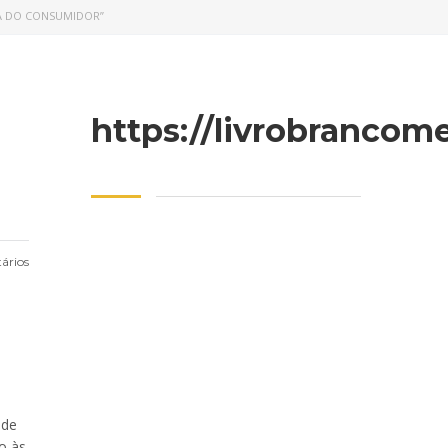
MA DO CONSUMIDOR”
https://livrobrancom
ários
 de
o às